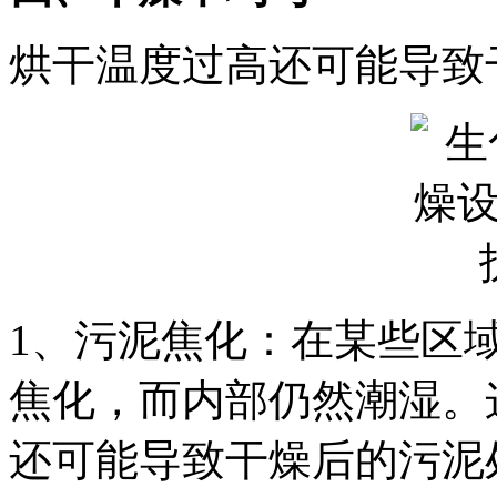
烘干温度过高还可能导致
1、污泥焦化：在某些区
焦化，而内部仍然潮湿。
还可能导致干燥后的污泥