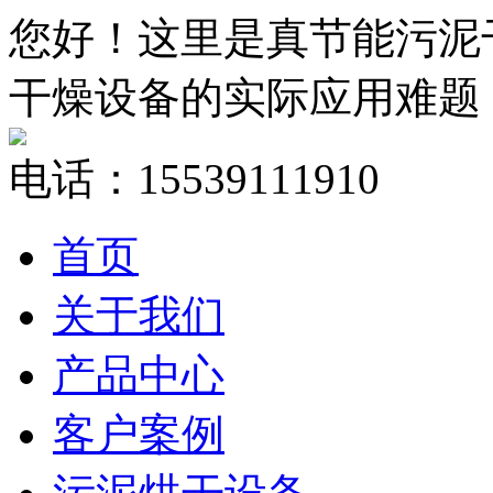
您好！这里是真节能污泥
干燥设备的实际应用难题
电话：15539111910
首页
关于我们
产品中心
客户案例