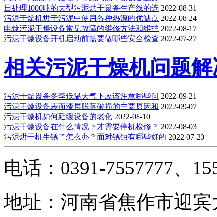
日处理1000吨的大型污泥烘干设备生产线的选
2022-08-31
污泥干燥机烘干污泥中使用各种热源的优缺点
2022-08-24
电镀污泥干燥设备常见故障的维修方法和维护
2022-08-17
污泥干燥设备开机启动前需要做哪些安全检查
2022-07-27
相关污泥干燥机问题解
污泥干燥设备冬季低温天气下应该注意哪些问
2022-09-21
污泥干燥设备表面漆层脱落破损的主要原因和
2022-09-07
污泥干燥机如何延缓设备的老化
2022-08-10
污泥干燥设备在什么情况下才需要停机检修？
2022-08-03
污泥烘干机生锈了怎么办？面对锈蚀有哪些好的
2022-07-20
电话：0391-7557777、155
地址：河南省焦作市迎宾大