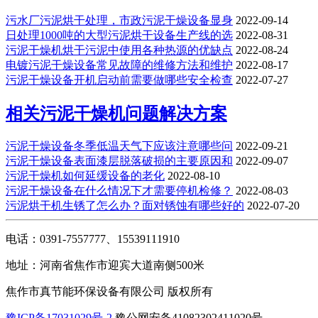
污水厂污泥烘干处理，市政污泥干燥设备显身
2022-09-14
日处理1000吨的大型污泥烘干设备生产线的选
2022-08-31
污泥干燥机烘干污泥中使用各种热源的优缺点
2022-08-24
电镀污泥干燥设备常见故障的维修方法和维护
2022-08-17
污泥干燥设备开机启动前需要做哪些安全检查
2022-07-27
相关污泥干燥机问题解决方案
污泥干燥设备冬季低温天气下应该注意哪些问
2022-09-21
污泥干燥设备表面漆层脱落破损的主要原因和
2022-09-07
污泥干燥机如何延缓设备的老化
2022-08-10
污泥干燥设备在什么情况下才需要停机检修？
2022-08-03
污泥烘干机生锈了怎么办？面对锈蚀有哪些好的
2022-07-20
电话：0391-7557777、15539111910
地址：河南省焦作市迎宾大道南侧500米
焦作市真节能环保设备有限公司 版权所有
豫ICP备17031029号-2
豫公网安备41082302411020号