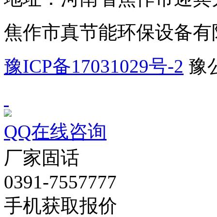
焦作市真节能环保设备有
豫ICP备17031029号-2
豫公
QQ在线咨询
厂家固话
0391-7557777
手机获取报价