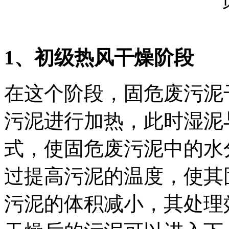
1、初级热风干燥阶段
在这个阶段，固危废污泥
污泥进行加热，此时湿泥
式，使固危废污泥中的水
过提高污泥的温度，使其
污泥的体积减小，其处理