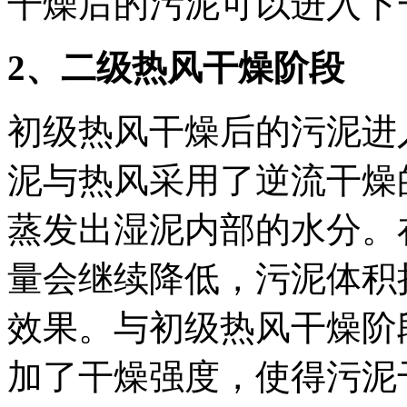
干燥后的污泥可以进入下
2、二级热风干燥阶段
初级热风干燥后的污泥进
泥与热风采用了逆流干燥
蒸发出湿泥内部的水分。
量会继续降低，污泥体积
效果。与初级热风干燥阶
加了干燥强度，使得污泥