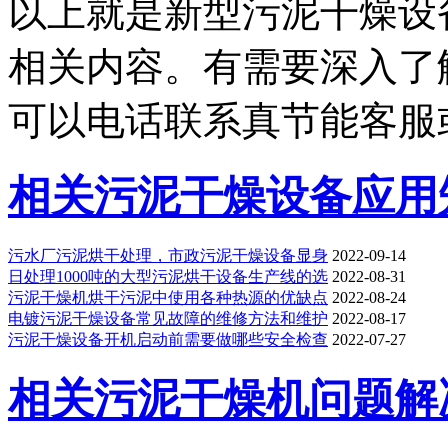
以上就是新型污泥干燥设
相关内容。有需要深入了
可以电话联系真节能客服
相关污泥干燥设备应用
污水厂污泥烘干处理，市政污泥干燥设备显身
2022-09-14
日处理1000吨的大型污泥烘干设备生产线的选
2022-08-31
污泥干燥机烘干污泥中使用各种热源的优缺点
2022-08-24
电镀污泥干燥设备常见故障的维修方法和维护
2022-08-17
污泥干燥设备开机启动前需要做哪些安全检查
2022-07-27
相关污泥干燥机问题解